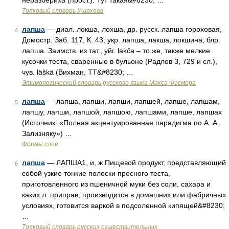
неразбериха (прост.). Тут такая&#8230; …
Толковый словарь Ушакова
лапша
— диал. локша, лохша, др. русск. лапша гороховая,
4
Домостр. Заб. 117, К. 43; укр. лапша, лакша, локшина, блр.
лапша. Заимств. из тат., уйг. lakča – то же, также мелкие
кусочки теста, сваренные в бульоне (Радлов 3, 729 и сл.),
чув. läškä (Вихман, ТТ&#8230; …
Этимологический словарь русского языка Макса Фасмера
лапша
— лапша, лапши, лапши, лапшей, лапше, лапшам,
5
лапшу, лапши, лапшой, лапшою, лапшами, лапше, лапшах
(Источник: «Полная акцентуированная парадигма по А. А.
Зализняку») …
Формы слов
лапша
— ЛАПША1, и, ж Пищевой продукт, представляющий
6
собой узкие тонкие полоски пресного теста,
приготовленного из пшеничной муки без соли, сахара и
каких л. приправ; производится в домашних или фабричных
условиях, готовится варкой в подсоленной кипящей&#8230;
…
Толковый словарь русских существительных