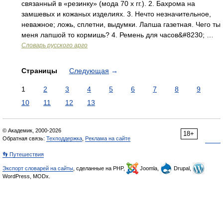
связанный в «резинку» (мода 70 х гг.). 2. Бахрома на
замшевых и кожаных изделиях. 3. Нечто незначительное,
неважное; ложь, сплетни, выдумки. Лапша газетная. Чего ты
меня лапшой то кормишь? 4. Ремень для часов&#8230; …
Словарь русского арго
Страницы
Следующая
→
1
2
3
4
5
6
7
8
9
10
11
12
13
© Академик, 2000-2026
18+
Обратная связь:
Техподдержка
,
Реклама на сайте
👣 Путешествия
Экспорт словарей на сайты
, сделанные на PHP,
Joomla,
Drupal,
WordPress, MODx.