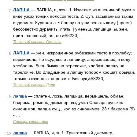
ЛАПША
— ЛАПША, и, жен. 1. Изделие из пшеничной муки в
7
виде узких тонких полосок теста. 2. Суп, засыпанный таким
изделием. Куриная л. • Лапшу на уши вешать кому (прост.)
бессовестно дурачить, лгать. | уменьш. лапшица, ы, жен. |
прил. лапшовый, ая, ое.&#8230; …
Толковый словарь Ожегова
ЛАПША
— жен. искрошенное рубезками тесто в похлебку;
8
вермишель. Не осудишь и лапшицу, а прозеваешь, и воду
хлебаешь. Быть бычку на веревочке, хлебать лапшу на
тарелочке. Во Владимире и лапшу топором крошат, обычай,
только в казенных деревнях. Без рук,&#8230; …
Толковый словарь Даля
лапша
— сплетни, ложь, лапшица, вермишель, обман,
9
бахрома, ремень, джемпер, выдумка Словарь русских
синонимов. лапша сущ., кол во синонимов: 23 • бахрома (9)
• …
Словарь синонимов
лапша
— ЛАПША, и, ж. 1. Трикотажный джемпер,
10