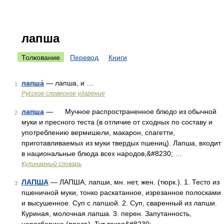
лапша
Толкование
Перевод
Книги
лапша́
— лапша, и …
1
Русское словесное ударение
лапша
— Мучное распространенное блюдо из обычной
2
муки и пресного теста (в отличие от сходных по составу и
употреблению вермишели, макарон, спагетти,
приготавливаемых из муки твердых пшениц). Лапша, входит
в национальные блюда всех народов,&#8230; …
Кулинарный словарь
ЛАПША
— ЛАПША, лапши, мн. нет, жен. (тюрк.). 1. Тесто из
3
пшеничной муки, тонко раскатанное, изрезанное полосками
и высушенное. Суп с лапшой. 2. Суп, сваренный из лапши.
Куриная, молочная лапша. 3. перен. Запутанность,